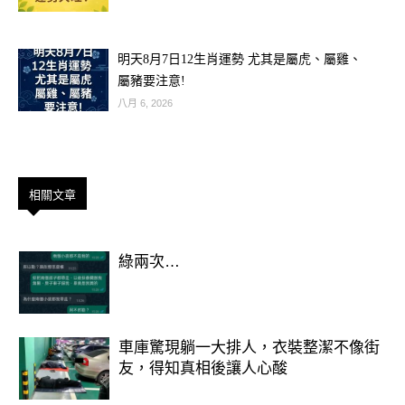
明天8月7日12生肖運勢 尤其是屬虎、屬雞、
屬豬要注意!
八月 6, 2026
相關文章
綠兩次…
01、門口不堆雜物
俗話說得好：「財不進臟門」，想要財
運好，興旺發達，首先就要有一個干凈
車庫驚現躺一大排人，衣裝整潔不像街
整潔的家居環境。
友，得知真相後讓人心酸