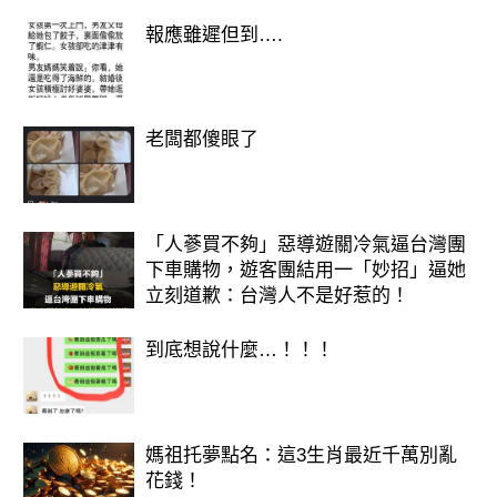
所以，你常能聽到別人說，一個家最好
報應雖遲但到….
的風水是干凈。
所以，切記入戶門口與玄關室內都不能
堆放太多東西，如果堆滿了雜物，有臟
老闆都傻眼了
又亂，第一有傷鄰里之間的和睦共處，
也不利于財氣進入家門。
「人蔘買不夠」惡導遊關冷氣逼台灣團
下車購物，遊客團結用一「妙招」逼她
入戶處一定要保持空的狀態，將沒用的
立刻道歉：台灣人不是好惹的！
物品清理出來扔掉，有用的放進柜子
里，鞋子分類擺放好，打造一個干凈，
到底想說什麼…！！！
清爽的入戶空間。
當有貴人到家時，會認為這家主人做事
媽祖托夢點名：這3生肖最近千萬別亂
可靠，有責任感，有機會時必定會眷顧
花錢！