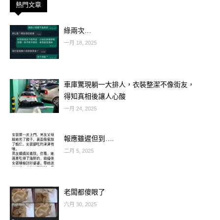
熱門文章
綠兩次…
一月 18, 2025
車庫驚現躺一大排人，衣裝整潔不像街友，
得知真相後讓人心酸
一月 24, 2025
報應雖遲但到….
二月 5, 2025
在 古建筑中，講究「藏」的概念，大
老闆都傻眼了
戶人家進入大門后有照壁，也叫「墻
六月 30, 2025
屏」，與正門相對，主要起遮擋作用，