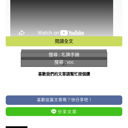
閱讀全文
歡迎來佛道禪心觀看更多風水命理影片
搜尋 : 名牌手錶
👉
https://lihi3.cc/VEY5Q
搜尋 : voc
喜歡我們的文章請幫忙按個讚
喜歡這篇文章嗎？快分享吧！
分享文章