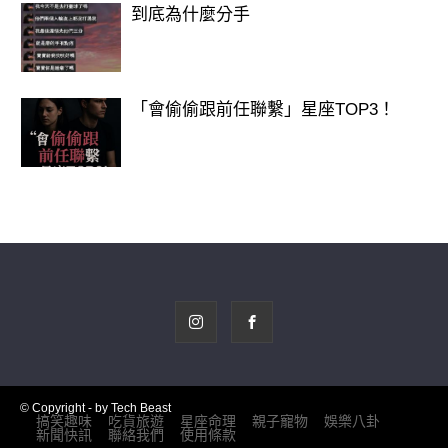
到底為什麼分手
「會偷偷跟前任聯繫」星座TOP3！
03、開門不對貴重物品
都說「財不外露」，不怕賊偷，就怕賊
惦記。所以，貴重的東西不能放在顯眼
的位置。
有些人家庭條件不錯，就喜歡顯擺，一
個擺件就幾萬上十萬，還非擺在很顯眼
的地方，生怕別人看不見。
© Copyright - by Tech Beast
搞笑趣味
吃貨旅遊
星座命理
親子寵物
娛樂八卦
試問來家中的朋友親戚，心生羨慕眼紅
新聞快訊
聯絡我們
使用條款