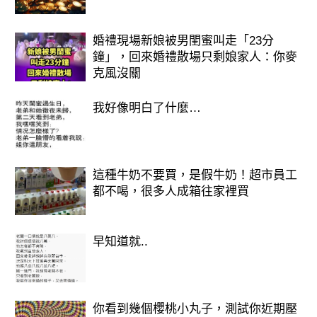
這種勤快干凈有進取心的人。
02、開門不正對鏡子
婚禮現場新娘被男閨蜜叫走「23分
鐘」，回來婚禮散場只剩娘家人：你麥
年輕人裝修時喜歡在玄關處設計一面大
克風沒關
鏡子，出門時照一照，檢查儀表形態，
同時，鏡子還能擴充空間感，但是切記
我好像明白了什麼…
鏡子的擺放，不能直對大門。
玄學上有門鏡相沖的說法，鏡子無論是
這種牛奶不要買，是假牛奶！超市員工
都不喝，很多人成箱往家裡買
對大門或房門，都會對家庭不利。
很常見的可能會有刀傷或交通事故，此
早知道就..
外，鏡子直對大門，如果開門在鏡子中
看到樓道內模糊的身影，在心理上會有
負擔。
你看到幾個櫻桃小丸子，測試你近期壓