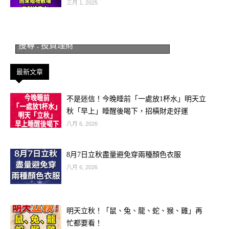
三月 1, 2025
搜尋 : 投資理財
最新文章
不是迷信！今晚睡前「一處放1杯水」明天立
秋「早上」睡醒後喝下，招橫財走好運
八月 6, 2026
現代人的住所都變成了樓房，傳統的大
8月7日立秋盡量避免穿兩種顏色衣服
門也變成了入戶小玄關，居住形式變
八月 6, 2026
了，老祖宗傳下來的東西沒變。
明天立秋！「鼠、兔、龍、蛇、猴、雞」再
他們留給我們的忠告是：入戶處還得注
忙都要看！