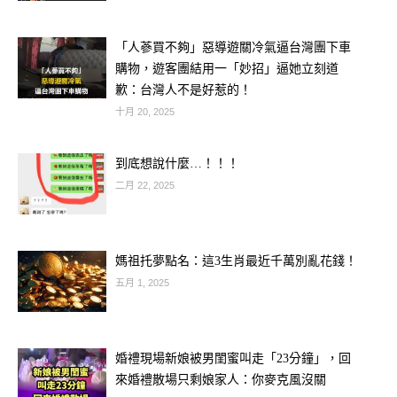
不能讓外人一眼看到院內的景象。
「人蔘買不夠」惡導遊關冷氣逼台灣團下車
同時，為了避免氣直沖廳堂或臥室，照
購物，遊客團結用一「妙招」逼她立刻道
歉：台灣人不是好惹的！
壁這堵墻還要有導氣作用，為了能保持
十月 20, 2025
「氣暢」，所以墻兩側都是不能封閉
的。
到底想說什麼…！！！
二月 22, 2025
媽祖托夢點名：這3生肖最近千萬別亂花錢！
五月 1, 2025
婚禮現場新娘被男閨蜜叫走「23分鐘」，回
來婚禮散場只剩娘家人：你麥克風沒關