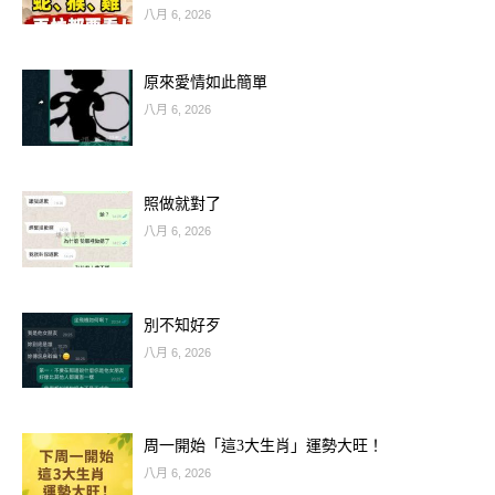
意藏，意思是，開門不能直接面對這五
八月 6, 2026
樣物品，不然會有禍事臨門，這不是迷
信，而是生活經驗中的總結。
原來愛情如此簡單
八月 6, 2026
下面，為了家庭能和和睦睦，繁榮興
旺，就來看看一進門不能直面的是哪幾
照做就對了
樣東西吧！
八月 6, 2026
別不知好歹
八月 6, 2026
周一開始「這3大生肖」運勢大旺！
八月 6, 2026