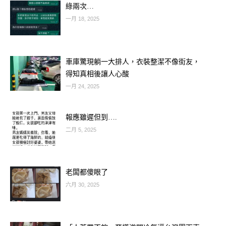
綠兩次…
一月 18, 2025
屬龍：掌握機遇，事業帶財
屬龍的朋友們在下半年將迎來財運的高
車庫驚現躺一大排人，衣裝整潔不像街友，
峰期。你們的貴人運特別旺盛，在事業
得知真相後讓人心酸
一月 24, 2025
上會有許多新的合作機會或晉升可能，
這些都將直接帶動財富的增長。只要積
報應雖遲但到….
極把握機會，勇於嘗試，就能讓財庫水
二月 5, 2025
漲船高。無論是正財還是偏財，都有望
獲得令人滿意的收穫。
老闆都傻眼了
六月 30, 2025