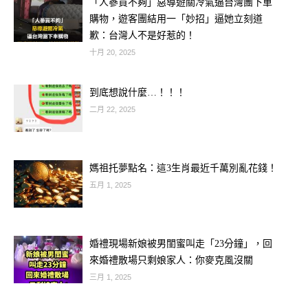
「人蔘買不夠」惡導遊關冷氣逼台灣團下車
購物，遊客團結用一「妙招」逼她立刻道
歉：台灣人不是好惹的！
十月 20, 2025
到底想說什麼…！！！
二月 22, 2025
媽祖托夢點名：這3生肖最近千萬別亂花錢！
五月 1, 2025
猴：偏財運旺，投資得利
婚禮現場新娘被男閨蜜叫走「23分鐘」，回
來婚禮散場只剩娘家人：你麥克風沒關
對於屬猴的朋友來說，下半年將是偏財
三月 1, 2025
運特別旺盛的時期。你們的直覺敏銳，