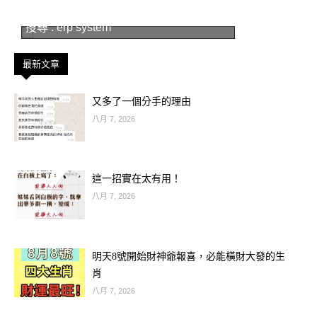
對於投資理財有獨到的見解，很可能在
股市、基金或是其他投資項目上獲得豐
搜尋 : erp system
厚回報。此外，一些意外之財也可能不
最新文章
期而遇，例如中獎、收回欠款等。建議
多關注市場動態，但也別忘了理性評估
又多了一個分手的理由
風險。
八月 7, 2026
這一招實在太有用！
八月 7, 2026
明天8號開始財神爺報喜，必能橫財大發的生
肖
八月 7, 2026