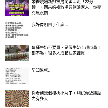
婚禮現場新娘被男閨蜜叫走「23分
鐘」，回來婚禮散場只剩娘家人：你麥
克風沒關
我好像明白了什麼…
歡迎來下水道觀看更多都市傳說👉
https://lihi3.cc/c5H8h
這種牛奶不要買，是假牛奶！超市員工
都不喝，很多人成箱往家裡買
早知道就..
你看到幾個櫻桃小丸子，測試你近期壓
力有多大