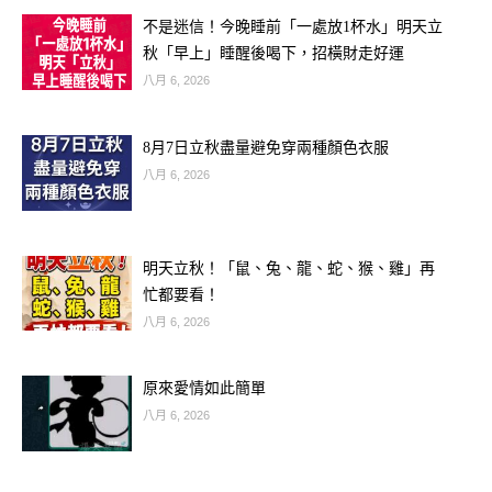
不是迷信！今晚睡前「一處放1杯水」明天立
秋「早上」睡醒後喝下，招橫財走好運
八月 6, 2026
8月7日立秋盡量避免穿兩種顏色衣服
狗：穩紮穩打，財源廣進
八月 6, 2026
屬狗的朋友在下半年將以穩健的方式累
積財富。你們的努力和付出將會得到應
明天立秋！「鼠、兔、龍、蛇、猴、雞」再
有的回報，特別是在工作收入方面，有
忙都要看！
八月 6, 2026
望獲得加薪或獎金。同時，你們也會發
現更多開源的機會，例如兼職、副業
原來愛情如此簡單
等，讓財源變得更加多元。只要持續努
八月 6, 2026
力，財富將會源源不絕。