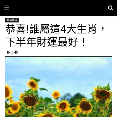
☰
星座命理
恭喜!誰屬這4大生肖，
下半年財運最好！
By
小蘇