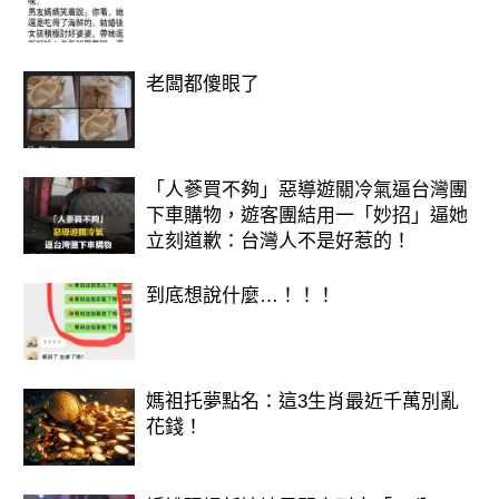
來的強勁財運。身邊會出現許多樂於幫
助你的朋友或夥伴，他們可能會為你提
老闆都傻眼了
供寶貴的資訊、引薦重要的客戶，或是
共同開創新的事業。這些人際關係上的
助力，將大大提升你的財運，讓你在求
「人蔘買不夠」惡導遊關冷氣逼台灣團
財之路上更加順遂。
下車購物，遊客團結用一「妙招」逼她
立刻道歉：台灣人不是好惹的！
延伸閱讀————————–
到底想說什麼…！！！
媽祖托夢點名：這3生肖最近千萬別亂
花錢！