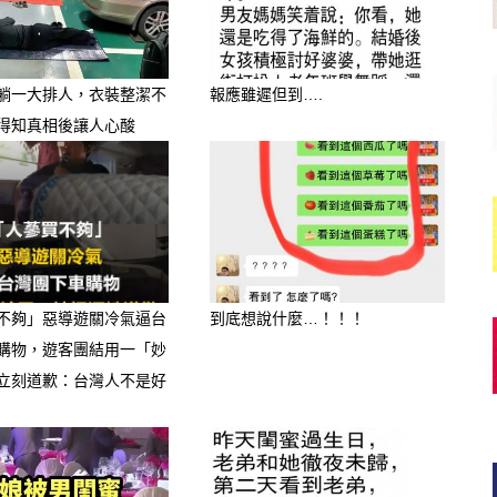
躺一大排人，衣裝整潔不
報應雖遲但到….
得知真相後讓人心酸
不夠」惡導遊關冷氣逼台
到底想說什麼…！！！
購物，遊客團結用一「妙
立刻道歉：台灣人不是好
蛋白質，能幫助小朋友長高、變強壯。