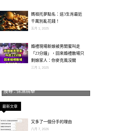
媽祖托夢點名：這3生肖最近
千萬別亂花錢！
五月 1, 2025
婚禮現場新娘被男閨蜜叫走
「23分鐘」，回來婚禮散場只
剩娘家人：你麥克風沒關
三月 1, 2025
搜尋 : 保濕精華
最新文章
又多了一個分手的理由
八月 7, 2026