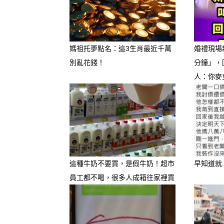
不過現在市面上的牛奶種類五
喝。今天就來聊聊，有哪些牛
媽祖托夢點名：這3生肖最近千萬
婚禮現場
別亂花錢！
分鐘」，
人：你麥
這種牛奶不要買，是假牛奶！超市
早知道就.
員工都不喝，很多人成箱往家裡買