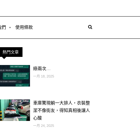
我們
使用條款
熱門文章
綠兩次…
一月 18, 2025
車庫驚現躺一大排人，衣裝整
潔不像街友，得知真相後讓人
心酸
一月 24, 2025