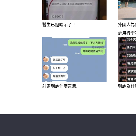
1. 乳酸菌飲料
醫生已經暗示了！
外國人為
這類飲料酸酸甜甜的，很多小
肯用行李
酸菌」的飲品，在製作過程中
味道更好，廠商通常會加很多
大，反而可能讓小朋友攝取太
前妻到底什麼意思..
到底為什