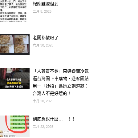
報應雖遲但到….
二月 5, 2025
老闆都傻眼了
六月 30, 2025
「人蔘買不夠」惡導遊關冷氣
逼台灣團下車購物，遊客團結
用一「妙招」逼她立刻道歉：
台灣人不是好惹的！
十月 20, 2025
到底想說什麼…！！！
二月 22, 2025