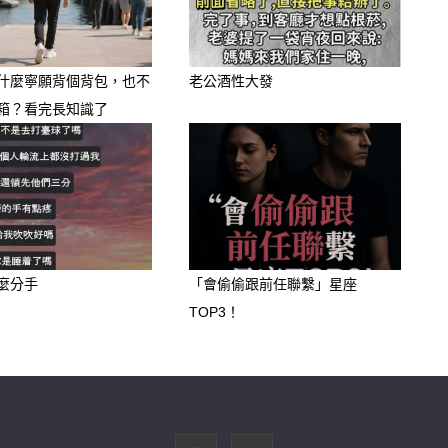
什麼寧願背個背包，也不
老公酒性大發
朋友都很愛喝。但其實這些號稱有「乳
箱？看完長知識了
有益菌可能早就死光了。再加上為了讓
糖。長期喝這種飲料，對身體幫助不
多糖分，導致肥胖等健康問題。
麼分手
「會偷偷跟前任聯繫」星座
TOP3！