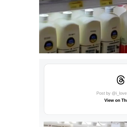
Post by @i_lo
View on Th