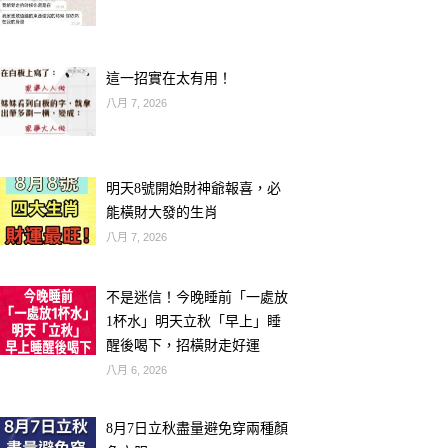
這一招實在太有用！
八月 7, 2026
明天8號開始財神爺報喜，必
能橫財大發的生肖
八月 7, 2026
不是迷信！今晚睡前「一處放
1杯水」明天立秋「早上」睡
醒後喝下，招橫財走好運
八月 6, 2026
8月7日立秋盡量避免穿兩種顏