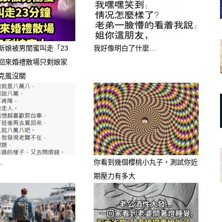
花八門，並不是每一種都適合給孩子
奶類飲品，其實不太建議讓小朋友喝。
新娘被男閨蜜叫走「23
我好像明白了什麼…
回來婚禮散場只剩娘家
克風沒關
.
你看到幾個櫻桃小丸子，測試你近
期壓力有多大