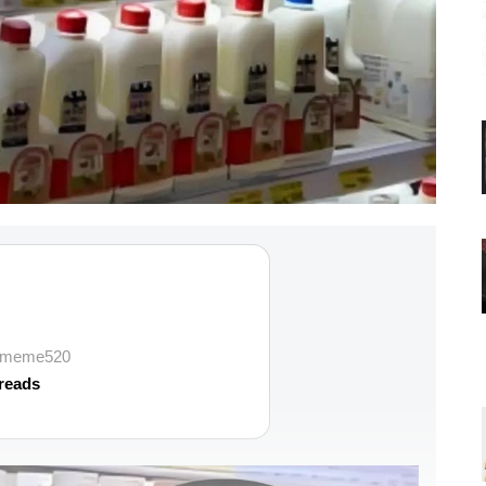
vememe520
reads