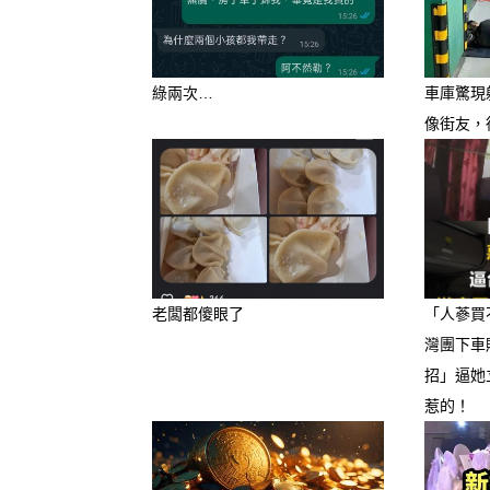
綠兩次…
車庫驚現
像街友，
老闆都傻眼了
「人蔘買
灣團下車
招」逼她
惹的！
很多爸媽都覺得牛奶裡有鈣和