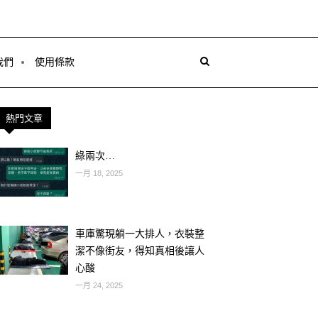
我們
使用條款
熱門文章
綠兩次…
一月 18, 2025
車庫驚現躺一大排人，衣裝整
潔不像街友，得知真相後讓人
心酸
一月 24, 2025