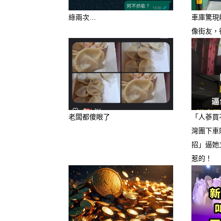
綠兩次…
車庫驚現
像街友，
老闆都傻眼了
「人蔘買
灣團下車
招」逼她
惹的！