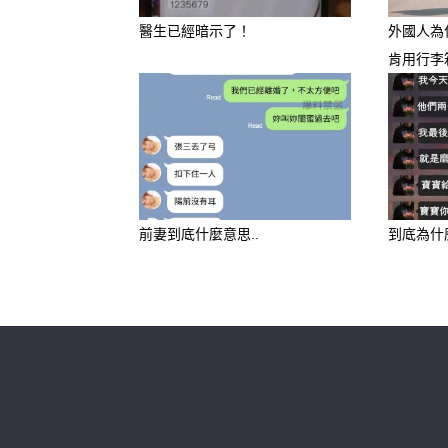
醫生已經暗示了！
外國人為
肯用行李
歡迎來下水道觀看更多都市傳說👉http
前妻到底什麼意思..
到底為什
延伸閱讀
「這3大星座」最討厭拍馬屁