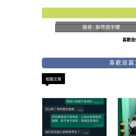
搜尋 : 裝修寫字樓
喜歡我
喜歡這篇
相關文章