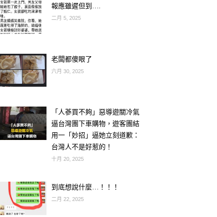
報應雖遲但到….
二月 5, 2025
老闆都傻眼了
六月 30, 2025
「人蔘買不夠」惡導遊關冷氣
逼台灣團下車購物，遊客團結
用一「妙招」逼她立刻道歉：
台灣人不是好惹的！
十月 20, 2025
到底想說什麼…！！！
二月 22, 2025