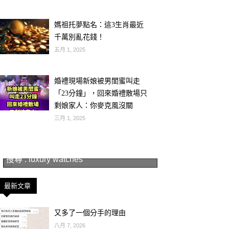
媽祖托夢點名：這3生肖最近
千萬別亂花錢！
五月 1, 2025
婚禮現場新娘被男閨蜜叫走
「23分鐘」，回來婚禮散場只
剩娘家人：你麥克風沒關
三月 1, 2025
搜尋 : luxury watches
最新文章
又多了一個分手的理由
八月 7, 2026