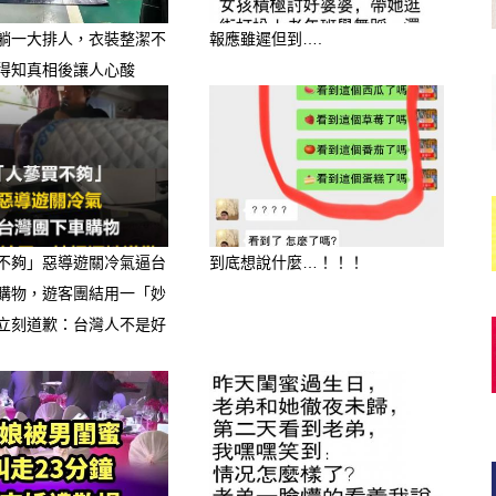
躺一大排人，衣裝整潔不
報應雖遲但到….
得知真相後讓人心酸
不夠」惡導遊關冷氣逼台
到底想說什麼…！！！
購物，遊客團結用一「妙
立刻道歉：台灣人不是好