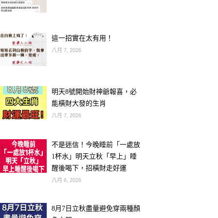
這一招實在太有用！
八月 7, 2026
明天8號開始財神爺報喜，必
能橫財大發的生肖
八月 7, 2026
不是迷信！今晚睡前「一處放
1杯水」明天立秋「早上」睡
醒後喝下，招橫財走好運
八月 6, 2026
8月7日立秋盡量避免穿兩種顏