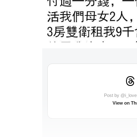
Post by @i_lo
View on Th