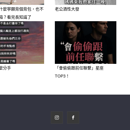
什麼寧願背個背包，也不
老公酒性大發
箱？看完長知識了
s://lihi3.cc/c5H8h
麼分手
「會偷偷跟前任聯繫」星座
TOP3！
！