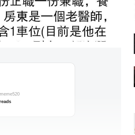
vememe520
reads