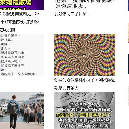
新娘被男閨蜜叫走「23
我好像明白了什麼…
回來婚禮散場只剩娘家
克風沒關
.
你看到幾個櫻桃小丸子，測試你近
期壓力有多大