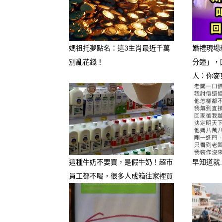
媽祖托夢點名：這3生肖最近千萬
婚禮現場
別亂花錢！
分鐘」，
人：你麥
這種牛奶不要買，是假牛奶！超市
早知道就.
員工都不喝，很多人成箱往家裡買