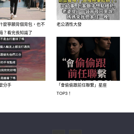
什麼寧願背個背包，也不
老公酒性大發
箱？看完長知識了
麼分手
「會偷偷跟前任聯繫」星座
，合作突破！
TOP3！
作或溝通上的阻礙將徹底解除。
牛構成**「三合財局」的核心，這代表