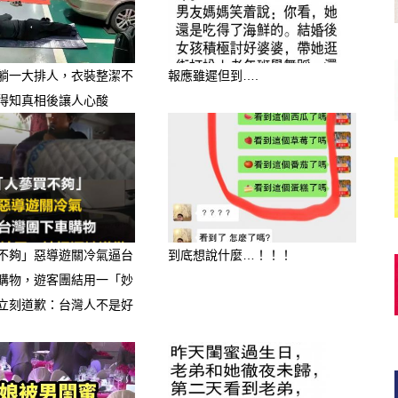
躺一大排人，衣裝整潔不
報應雖遲但到….
得知真相後讓人心酸
不夠」惡導遊關冷氣逼台
到底想說什麼…！！！
購物，遊客團結用一「妙
立刻道歉：台灣人不是好