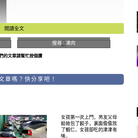
閱讀全文
搜尋 : 凍肉
們的文章請幫忙按個讚
文章嗎？快分享吧！