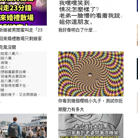
新娘被男閨蜜叫走「23
我好像明白了什麼…
回來婚禮散場只剩娘家
克風沒關
.
你看到幾個櫻桃小丸子，測試你近
期壓力有多大