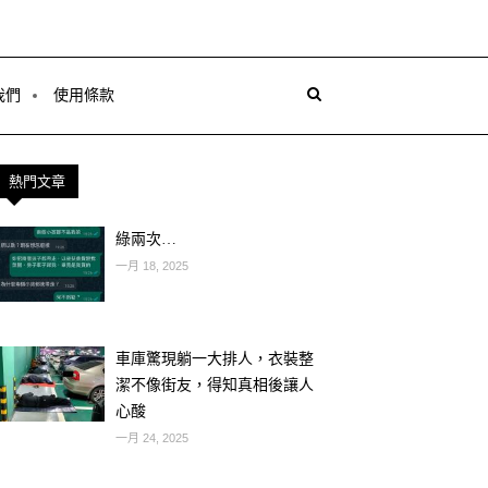
我們
使用條款
熱門文章
綠兩次…
一月 18, 2025
車庫驚現躺一大排人，衣裝整
潔不像街友，得知真相後讓人
心酸
一月 24, 2025