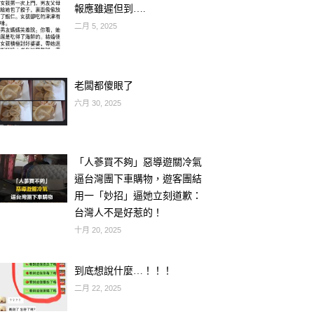
報應雖遲但到….
二月 5, 2025
老闆都傻眼了
六月 30, 2025
「人蔘買不夠」惡導遊關冷氣
逼台灣團下車購物，遊客團結
用一「妙招」逼她立刻道歉：
台灣人不是好惹的！
十月 20, 2025
到底想說什麼…！！！
二月 22, 2025