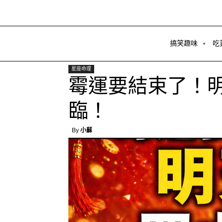
搞笑趣味
吃
星座命理
霉運要結束了！
臨！
By
小蘇