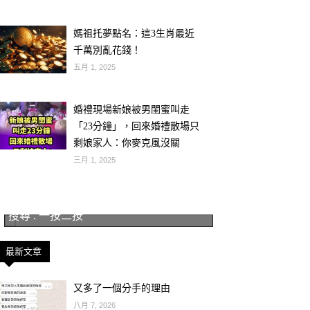
媽祖托夢點名：這3生肖最近
千萬別亂花錢！
五月 1, 2025
婚禮現場新娘被男閨蜜叫走
「23分鐘」，回來婚禮散場只
剩娘家人：你麥克風沒關
三月 1, 2025
搜尋 : 一按二按
最新文章
又多了一個分手的理由
八月 7, 2026