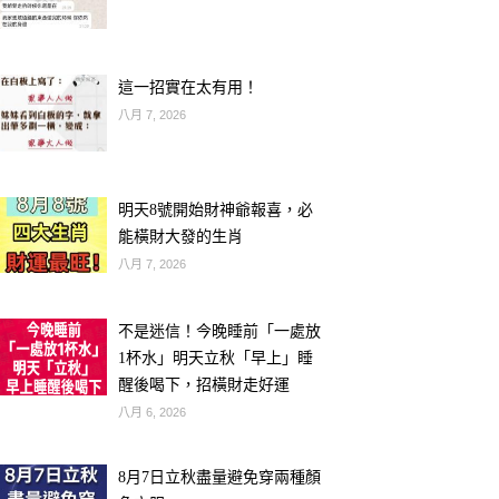
這一招實在太有用！
八月 7, 2026
明天8號開始財神爺報喜，必
能橫財大發的生肖
八月 7, 2026
不是迷信！今晚睡前「一處放
1杯水」明天立秋「早上」睡
醒後喝下，招橫財走好運
八月 6, 2026
8月7日立秋盡量避免穿兩種顏