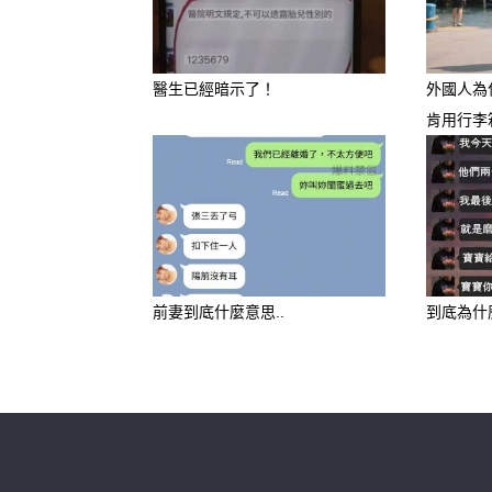
醫生已經暗示了！
外國人為
肯用行李
前妻到底什麼意思..
到底為什
🥇 1. 生肖蛇 🐍：三合聚財
霉運結束： 屬蛇者之前在合
財運降臨： 明天蛇與酉雞、丑