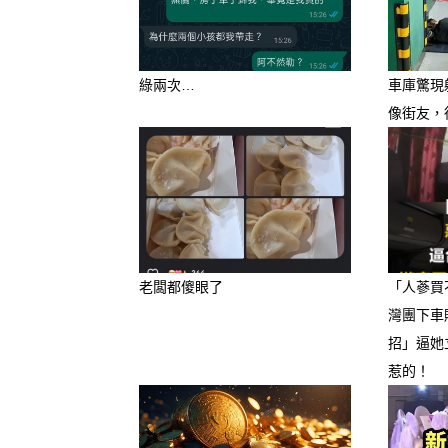
綠兩次…
車庫驚現
像街友，
老闆都傻眼了
「人蔘買
灣團下車
招」逼她
惹的！