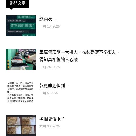
熱門文章
綠兩次…
一月 18, 2025
🔥 關鍵字：發光發熱、貴人相助、事
業突破
車庫驚現躺一大排人，衣裝整潔不像街友，
2026年對獅子座來說是「舞台年」！
得知真相後讓人心酸
你不再是默默耕耘的小角色，而是終於
一月 24, 2025
被看見、被賞識、被推上主角位置。
事業上有升職、曝光或創業成功的機
報應雖遲但到….
運；貴人運強，遇到懂你、挺你的人。
二月 5, 2025
愛情方面也跟著加溫，單身者有機會遇
到氣場強、條件好的對象，閃戀機率
老闆都傻眼了
高。
六月 30, 2025