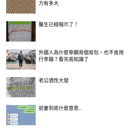
力有多大
想知道愛情走向嗎？免費測算馬上知道
醫生已經暗示了！
>>>>
https://lihi.cc/Ozo8m
外國人為什麼寧願背個背包，也不肯用
行李箱？看完長知識了
老公酒性大發
前妻到底什麼意思..
歡迎來下水道觀看更多都市傳說👉
https://lihi3.cc/c5H8h