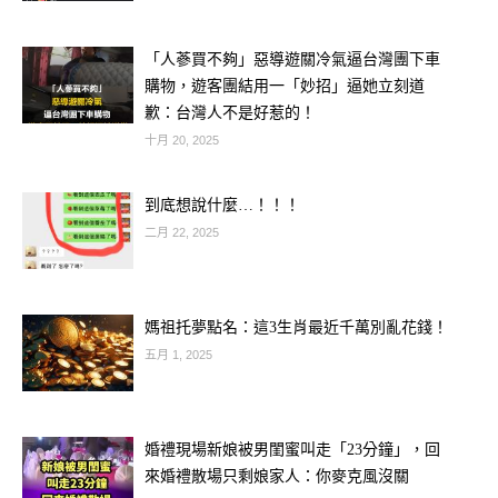
💡轉運小撇步：多參加社交活動、展現
自信笑容，貴人就在掌聲裡！
「人蔘買不夠」惡導遊關冷氣逼台灣團下車
購物，遊客團結用一「妙招」逼她立刻道
歉：台灣人不是好惹的！
♐ 第二名：射手座
十月 20, 2025
到底想說什麼…！！！
二月 22, 2025
媽祖托夢點名：這3生肖最近千萬別亂花錢！
五月 1, 2025
婚禮現場新娘被男閨蜜叫走「23分鐘」，回
來婚禮散場只剩娘家人：你麥克風沒關
🌈 關鍵字：新機會、遠行、好運延伸