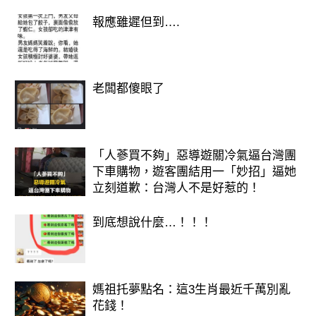
報應雖遲但到….
老闆都傻眼了
「人蔘買不夠」惡導遊關冷氣逼台灣團
💖 關鍵字：愛情加溫、靈感湧現、貴
下車購物，遊客團結用一「妙招」逼她
立刻道歉：台灣人不是好惹的！
人守護
2026對雙魚來說是「心願實現年」。
到底想說什麼…！！！
你的直覺與吸引力都特別強，容易獲得
他人信任與愛慕。
事業上有貴人暗中幫助；感情方面，單
媽祖托夢點名：這3生肖最近千萬別亂
花錢！
身者有機會遇到靈魂契合的人。