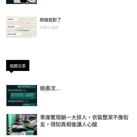
結」。
溝通、創意、企劃、行銷相關工作者會
照做就對了
特別亮眼。
八月 6, 2026
新朋友、新合作、甚至舊情復燃都有可
能。
只要願意打開話題、交流意見，機會會
一個接一個。
相關文章
💡轉運小撇步：多利用社群或網路平台
綠兩次…
曝光，靈感與桃花會同時上線。
♓ 第四名：雙魚座
車庫驚現躺一大排人，衣裝整潔不像街
友，得知真相後讓人心酸