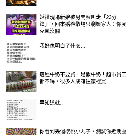
藝術、療癒、靈性相關領域特別順利。
婚禮現場新娘被男閨蜜叫走「23分
鐘」，回來婚禮散場只剩娘家人：你麥
💡轉運小撇步：相信你的直覺！越真誠
克風沒關
表達感受，好運越容易靠近。
我好像明白了什麼…
🌠 總結
2026是「機會與突破」並存的一年，
這種牛奶不要買，是假牛奶！超市員工
特別是 獅子、射手、雙子、雙魚 四星
都不喝，很多人成箱往家裡買
座，
不論事業、財運、愛情都有新局面，
早知道就..
只要敢行動、敢相信，宇宙就會給你驚
喜！
你看到幾個櫻桃小丸子，測試你近期壓