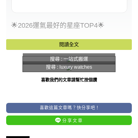
🌟2026運氣最好的星座TOP4🌟
好事一波接一波、事業愛情財運全面
閱讀全文
開！
搜尋 : 一站式搬運
搜尋 : luxury watches
♌ 第一名：獅子座
喜歡我們的文章請幫忙按個讚
喜歡這篇文章嗎？快分享吧！
分享文章