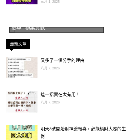
三月 1, 2025
2026是射手的「開拓年」。
不論是出國、換工作、創業或跨領域合
作，都會有意外驚喜。
搜尋 : 物業貸款
財運方面偏財旺、正財也穩，適合投
最新文章
資、理財、開啟副業。
愛情則充滿冒險色彩，容易在旅途或新
又多了一個分手的理由
環境中遇到命中注定的對象。
八月 7, 2026
💡轉運小撇步：別待在舒適圈，主動出
這一招實在太有用！
擊才會讓好運成倍增加。
八月 7, 2026
♊ 第三名：雙子座
明天8號開始財神爺報喜，必能橫財大發的生
肖