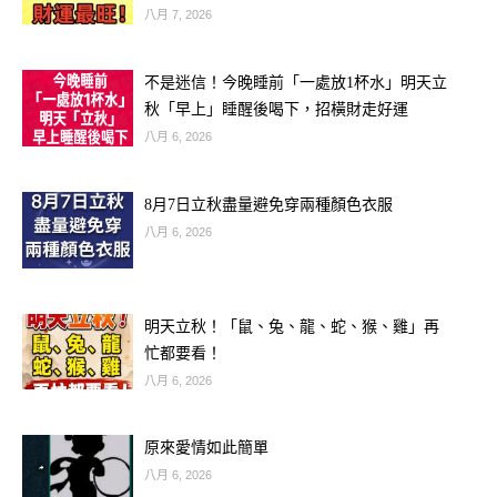
八月 7, 2026
不是迷信！今晚睡前「一處放1杯水」明天立
秋「早上」睡醒後喝下，招橫財走好運
八月 6, 2026
8月7日立秋盡量避免穿兩種顏色衣服
八月 6, 2026
明天立秋！「鼠、兔、龍、蛇、猴、雞」再
忙都要看！
八月 6, 2026
✨ 關鍵字：貴人連線、人際擴張、靈感
爆棚
原來愛情如此簡單
雙子在2026的好運來自「說話與連
八月 6, 2026